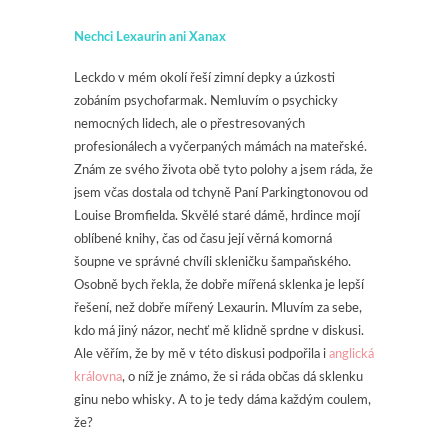
Nechci Lexaurin ani Xanax
Leckdo v mém okolí řeší zimní depky a úzkosti
zobáním psychofarmak. Nemluvím o psychicky
nemocných lidech, ale o přestresovaných
profesionálech a vyčerpaných mámách na mateřské.
Znám ze svého života obě tyto polohy a jsem ráda, že
jsem včas dostala od tchyně Paní Parkingtonovou od
Louise Bromfielda. Skvělé staré dámě, hrdince mojí
oblíbené knihy, čas od času její věrná komorná
šoupne ve správné chvíli skleničku šampaňského.
Osobně bych řekla, že dobře mířená sklenka je lepší
řešení, než dobře mířený Lexaurin. Mluvím za sebe,
kdo má jiný názor, nechť mě klidně sprdne v diskusi.
Ale věřím, že by mě v této diskusi podpořila i
anglická
královna
, o níž je známo, že si ráda občas dá sklenku
ginu nebo whisky. A to je tedy dáma každým coulem,
že?