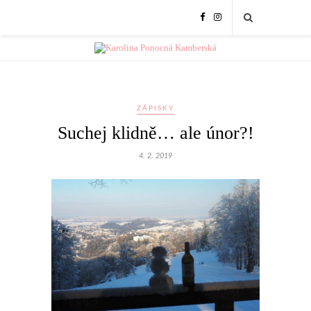
ZÁPISKY
Suchej klidně… ale únor?!
4. 2. 2019