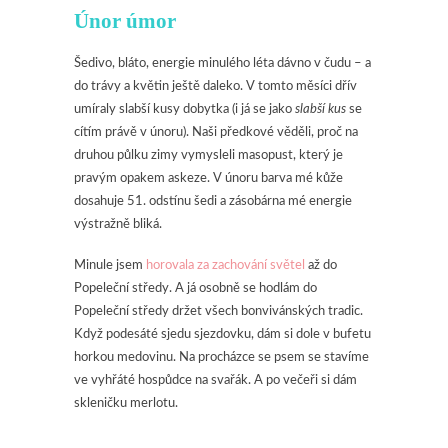
Únor úmor
Šedivo, bláto, energie minulého léta dávno v čudu – a
do trávy a květin ještě daleko. V tomto měsíci dřív
umíraly slabší kusy dobytka (i já se jako
slabší kus
se
cítím právě v únoru). Naši předkové věděli, proč na
druhou půlku zimy vymysleli masopust, který je
pravým opakem askeze. V únoru barva mé kůže
dosahuje 51. odstínu šedi a zásobárna mé energie
výstražně bliká.
Minule jsem
horovala za zachování světel
až do
Popeleční středy. A já osobně se hodlám do
Popeleční středy držet všech bonvivánských tradic.
Když podesáté sjedu sjezdovku, dám si dole v bufetu
horkou medovinu. Na procházce se psem se stavíme
ve vyhřáté hospůdce na svařák. A po večeři si dám
skleničku merlotu.