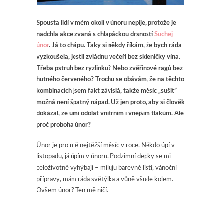
Spousta lidí v mém okolí v únoru nepije, protože je
nadchla akce zvaná s chlapáckou drsností
Suchej
únor
. Já to chápu. Taky si někdy říkám, že bych ráda
vyzkoušela, jestli zvládnu večeři bez skleničky vína.
Třeba pstruh bez ryzlinku? Nebo zvěřinové ragů bez
hutného červeného? Trochu se obávám, že na těchto
kombinacích jsem fakt závislá, takže měsíc „sušit”
možná není špatný nápad. Už jen proto, aby si člověk
dokázal, že umí odolat vnitřním i vnějším tlakům. Ale
proč proboha únor?
Únor je pro mě nejtěžší měsíc v roce. Někdo úpí v
listopadu, já úpím v únoru. Podzimní depky se mi
celoživotně vyhýbají – miluju barevné listí, vánoční
přípravy, mám ráda světýlka a vůně všude kolem.
Ovšem únor? Ten mě ničí.