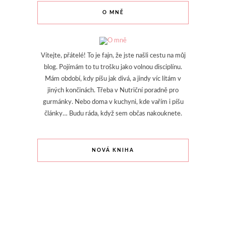
O MNĚ
Vítejte, přátelé! To je fajn, že jste našli cestu na můj
blog. Pojímám to tu trošku jako volnou disciplínu.
Mám období, kdy píšu jak divá, a jindy víc lítám v
jiných končinách. Třeba v Nutriční poradně pro
gurmánky. Nebo doma v kuchyni, kde vařím i píšu
články… Budu ráda, když sem občas nakouknete.
NOVÁ KNIHA