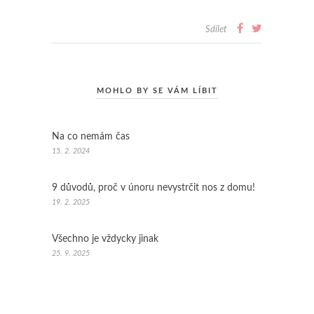
Sdílet
MOHLO BY SE VÁM LÍBIT
Na co nemám čas
15. 2. 2024
9 důvodů, proč v únoru nevystrčit nos z domu!
19. 2. 2025
Všechno je vždycky jinak
25. 9. 2025