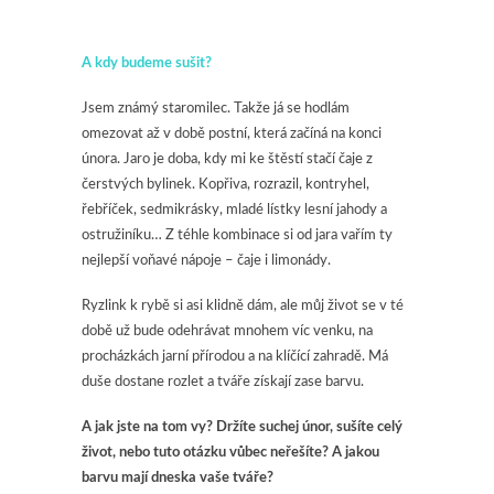
A kdy budeme sušit?
Jsem známý staromilec. Takže já se hodlám
omezovat až v době postní, která začíná na konci
února. Jaro je doba, kdy mi ke štěstí stačí čaje z
čerstvých bylinek. Kopřiva, rozrazil, kontryhel,
řebříček, sedmikrásky, mladé lístky lesní jahody a
ostružiníku… Z téhle kombinace si od jara vařím ty
nejlepší voňavé nápoje – čaje i limonády.
Ryzlink k rybě si asi klidně dám, ale můj život se v té
době už bude odehrávat mnohem víc venku, na
procházkách jarní přírodou a na klíčící zahradě. Má
duše dostane rozlet a tváře získají zase barvu.
A jak jste na tom vy? Držíte suchej únor, sušíte celý
život, nebo tuto otázku vůbec neřešíte? A jakou
barvu mají dneska vaše tváře?