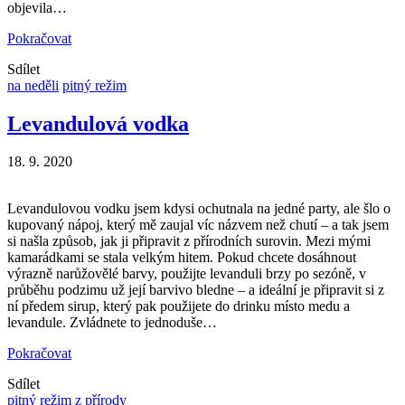
objevila…
Pokračovat
Sdílet
na neděli
pitný režim
Levandulová vodka
18. 9. 2020
Levandulovou vodku jsem kdysi ochutnala na jedné party, ale šlo o
kupovaný nápoj, který mě zaujal víc názvem než chutí – a tak jsem
si našla způsob, jak ji připravit z přírodních surovin. Mezi mými
kamarádkami se stala velkým hitem. Pokud chcete dosáhnout
výrazně narůžovělé barvy, použijte levanduli brzy po sezóně, v
průběhu podzimu už její barvivo bledne – a ideální je připravit si z
ní předem sirup, který pak použijete do drinku místo medu a
levandule. Zvládnete to jednoduše…
Pokračovat
Sdílet
pitný režim
z přírody