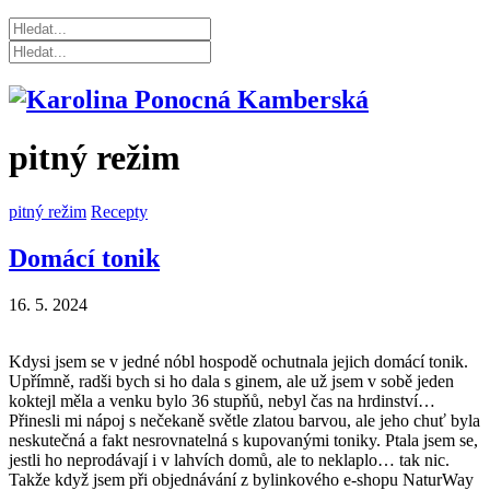
pitný režim
pitný režim
Recepty
Domácí tonik
16. 5. 2024
Kdysi jsem se v jedné nóbl hospodě ochutnala jejich domácí tonik.
Upřímně, radši bych si ho dala s ginem, ale už jsem v sobě jeden
koktejl měla a venku bylo 36 stupňů, nebyl čas na hrdinství…
Přinesli mi nápoj s nečekaně světle zlatou barvou, ale jeho chuť byla
neskutečná a fakt nesrovnatelná s kupovanými toniky. Ptala jsem se,
jestli ho neprodávají i v lahvích domů, ale to neklaplo… tak nic.
Takže když jsem při objednávání z bylinkového e-shopu NaturWay