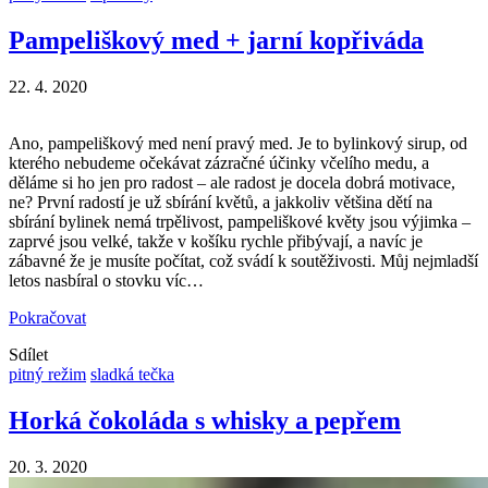
Pampeliškový med + jarní kopřiváda
22. 4. 2020
Ano, pampeliškový med není pravý med. Je to bylinkový sirup, od
kterého nebudeme očekávat zázračné účinky včelího medu, a
děláme si ho jen pro radost – ale radost je docela dobrá motivace,
ne? První radostí je už sbírání květů, a jakkoliv většina dětí na
sbírání bylinek nemá trpělivost, pampeliškové květy jsou výjimka –
zaprvé jsou velké, takže v košíku rychle přibývají, a navíc je
zábavné že je musíte počítat, což svádí k soutěživosti. Můj nejmladší
letos nasbíral o stovku víc…
Pokračovat
Sdílet
pitný režim
sladká tečka
Horká čokoláda s whisky a pepřem
20. 3. 2020