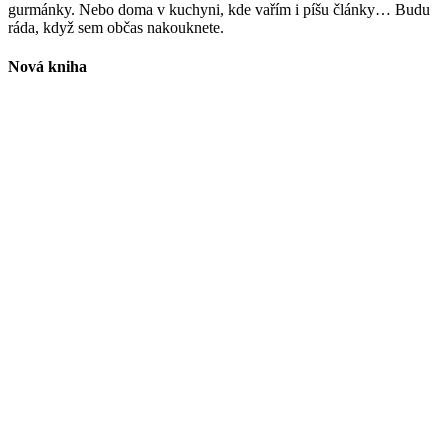
gurmánky. Nebo doma v kuchyni, kde vařím i píšu články… Budu
ráda, když sem občas nakouknete.
Nová kniha