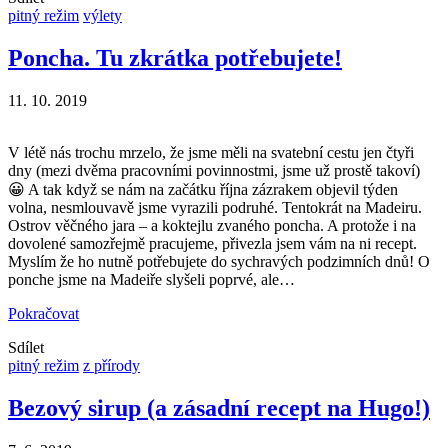
pitný režim
výlety
Poncha. Tu zkrátka potřebujete!
11. 10. 2019
V létě nás trochu mrzelo, že jsme měli na svatební cestu jen čtyři
dny (mezi dvěma pracovními povinnostmi, jsme už prostě takoví)
😀 A tak když se nám na začátku října zázrakem objevil týden
volna, nesmlouvavě jsme vyrazili podruhé. Tentokrát na Madeiru.
Ostrov věčného jara – a koktejlu zvaného poncha. A protože i na
dovolené samozřejmě pracujeme, přivezla jsem vám na ni recept.
Myslím že ho nutně potřebujete do sychravých podzimních dnů! O
ponche jsme na Madeiře slyšeli poprvé, ale…
Pokračovat
Sdílet
pitný režim
z přírody
Bezový sirup (a zásadní recept na Hugo!)