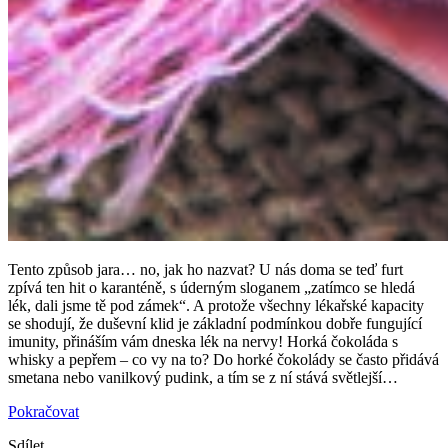
Tento způsob jara… no, jak ho nazvat? U nás doma se teď furt
zpívá ten hit o karanténě, s úderným sloganem „zatímco se hledá
lék, dali jsme tě pod zámek“. A protože všechny lékařské kapacity
se shodují, že duševní klid je základní podmínkou dobře fungující
imunity, přináším vám dneska lék na nervy! Horká čokoláda s
whisky a pepřem – co vy na to? Do horké čokolády se často přidává
smetana nebo vanilkový pudink, a tím se z ní stává světlejší…
Pokračovat
Sdílet