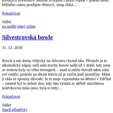
křehkých květenství. Můžete si dopřát i jeden vtípek – pokud místo
běžného cukru použijete třtinový, sirup získá…
Pokračovat
Sdílet
na neděli
pitný režim
Silvestrovská bowle
31. 12. 2018
Bowli u nás doma vždycky na Silvestra chystal táta. Přestože je to
alkoholický nápoj, naši nám trochu bowle nalili už v době, kdy jsme
se sestrou byly ve věku teenagerů – snad si můžu dovolit takto udat
své rodiče, protože po třiceti letech už je zločin jistě promlčen. Mám
ji ráda ze spousty důvodů. Je to moje vzpomínka na dětství v Děčíně
– ostatně byl to jediný den, kdy táta vyndal ze skříně starožitnou
polévkovou mísu (ano, byla to tedy…
Pokračovat
Sdílet
Starší příspěvky