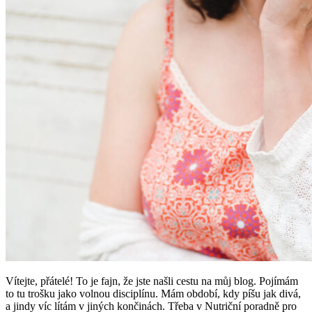
Vítejte, přátelé! To je fajn, že jste našli cestu na můj blog. Pojímám
to tu trošku jako volnou disciplínu. Mám období, kdy píšu jak divá,
a jindy víc lítám v jiných končinách. Třeba v Nutriční poradně pro