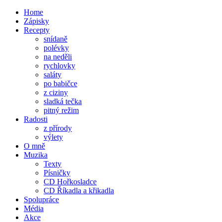
Home
Zápisky
Recepty
snídaně
polévky
na neděli
rychlovky
saláty
po babičce
z ciziny
sladká tečka
pitný režim
Radosti
z přírody
výlety
O mně
Muzika
Texty
Písničky
CD Hořkosladce
CD Říkadla a křikadla
Spolupráce
Média
Akce