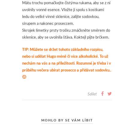
Mátu trochu pomačkejte čistýma rukama, aby se z ní
uvolnily vonné esence. Vložte ji spolu s kostkami
ledu do velké vinné sklenice, zalijte sodovkou,
sirupem a nakonec proseccem.
Skrojek limetky prsty trošku zmáčkněte směrem do
sklenice, aby se uvolnila šťáva. Koktejl pijte brčkem.
TIP: Můžete se držet tohoto základního rozpisu,
nebo si udělat Hugo méně či více alkoholické. To už
nechám na vás a na příležitosti. Rozumné je třeba i v
průběhu večera ubírat prosecco a přidávat sodovku..
🙂
Sdílet
MOHLO BY SE VÁM LÍBIT