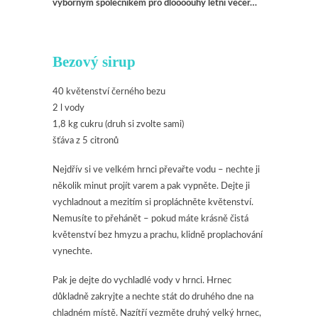
výborným společníkem pro dloooouhý letní večer…
Bezový sirup
40 květenství černého bezu
2 l vody
1,8 kg cukru (druh si zvolte sami)
šťáva z 5 citronů
Nejdřív si ve velkém hrnci převařte vodu – nechte ji
několik minut projít varem a pak vypněte. Dejte ji
vychladnout a mezitím si propláchněte květenství.
Nemusíte to přehánět – pokud máte krásně čistá
květenství bez hmyzu a prachu, klidně proplachování
vynechte.
Pak je dejte do vychladlé vody v hrnci. Hrnec
důkladně zakryjte a nechte stát do druhého dne na
chladném místě. Nazítří vezměte druhý velký hrnec,