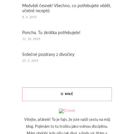
Medvědí česnek! Všechno, co potřebujete vědět,
včetně receptů
8. 4. 2019
Poncha. Tu zkrátka potřebujete!
11. 10. 2019
Srdečné pozdravy z divočiny
25. 3. 2019
O MNĚ
Vítejte, přátelé! To je fajn, že jste našli cestu na můj
blog. Pojímám to tu trošku jako volnou disciplínu.
Mám období, kdy píšu jak divá, a jindy víc lítám v