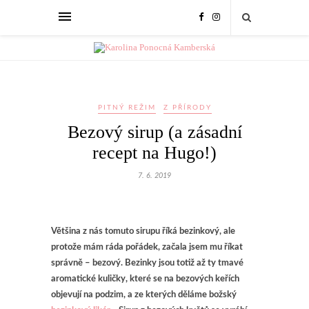
PITNÝ REŽIM
Z PŘÍRODY
Bezový sirup (a zásadní
recept na Hugo!)
7. 6. 2019
Většina z nás tomuto sirupu říká bezinkový, ale
protože mám ráda pořádek, začala jsem mu
říkat
správně – bezový. Bezinky jsou totiž až ty tmavé
aromatické kuličky, které se na bezových keřích
objevují na podzim, a ze kterých děláme božský