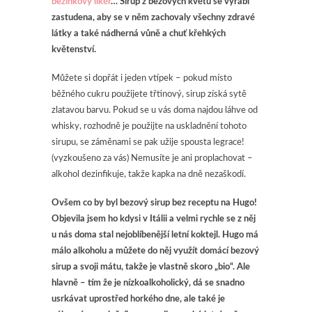
bezinkový likér
… Sirup z bezových květů se vyrábí
zastudena, aby se v něm zachovaly
všechny zdravé
látky a také nádherná vůně a chuť křehkých
květenství.
Můžete si dopřát i jeden vtípek – pokud místo
běžného cukru použijete třtinový, sirup získá sytě
zlatavou barvu. Pokud se u vás doma najdou láhve od
whisky, rozhodně je použijte na uskladnění tohoto
sirupu, se záměnami se pak užije spousta legrace!
(vyzkoušeno za vás) Nemusíte je ani proplachovat –
alkohol dezinfikuje, takže kapka na dně nezaškodí.
Ovšem co by byl bezový sirup bez receptu na Hugo!
Objevila jsem ho kdysi v Itálii a velmi rychle se z něj
u nás doma stal nejoblíbenější letní koktejl.
Hugo má
málo alkoholu a můžete do něj využít domácí bezový
sirup a svoji mátu, takže je
vlastně skoro „bio“. Ale
hlavně – tím že je nízkoalkoholický, dá se snadno
usrkávat uprostřed horkého dne, ale také je