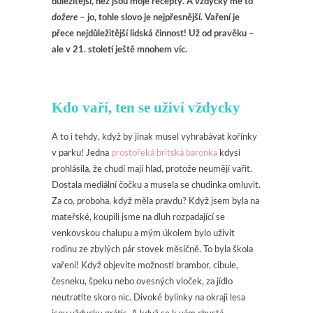
důležitější, než jsou moje recepty. A vždycky mě to
dožere
– jo, tohle slovo je nejpřesnější. Vaření je
přece nejdůležitější lidská činnost! Už od pravěku –
ale v 21. století ještě mnohem víc.
Kdo vaří, ten se uživí vždycky
A to i tehdy, když by jinak musel vyhrabávat kořínky
v parku! Jedna
prostořeká britská baronka
kdysi
prohlásila, že chudí mají hlad, protože neumějí vařit.
Dostala mediální čočku a musela se chudinka omluvit.
Za co, proboha, když měla pravdu? Když jsem byla na
mateřské, koupili jsme na dluh rozpadající se
venkovskou chalupu a mým úkolem bylo uživit
rodinu ze zbylých pár stovek měsíčně. To byla škola
vaření! Když objevíte možnosti brambor, cibule,
česneku, špeku nebo ovesných vloček, za jídlo
neutratíte skoro nic. Divoké bylinky na okraji lesa