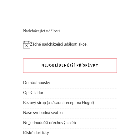
Nadcházející události
Žádné nadcházející události akce.
NEJOBLÍBENĚJŠÍ PŘÍSPĚVKY
Domácí housky
Opilý Izidor
Bezový sirup (a zásadní recept na Hugo!)
Naše svobodná svatba
Nejjednodušší ořechový chléb
Išlské dortíčky