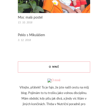
Moc malá postel
15. 10. 2018
Peklo s Mikulášem
3. 12. 2018
O MNĚ
Vítejte, přátelé! To je fajn, že jste našli cestu na můj
blog. Pojímám to tu trošku jako volnou disciplínu.
Mám období, kdy píšu jak divá, a jindy víc lítám v
jiných končinách. Třeba v Nutriční poradně pro