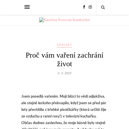
ZÁPISKY
Proč vám vaření zachrání
život
4. 3. 2019
Jsem posedlá vařením. Moji blízcí to vědí odjakživa,
ale stejně leckoho překvapilo, když jsem se před pár
lety převtělila z křehké písničkářky (která určitě žije
ze vzduchu a ranní rosy!) v televizní kuchařku.
Občas dodnes zaslechnu, že moje básně byly stejně