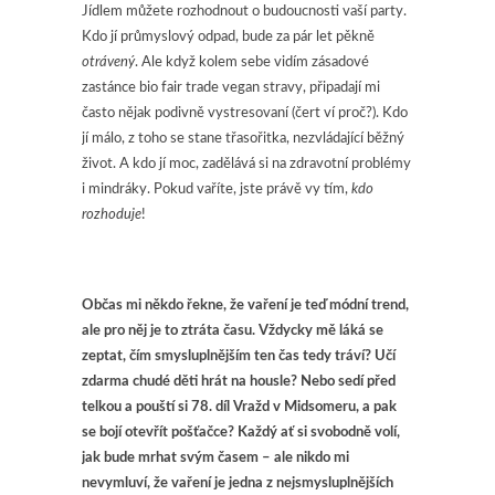
Jídlem můžete rozhodnout o budoucnosti vaší party.
Kdo jí průmyslový odpad, bude za pár let pěkně
otrávený
. Ale když kolem sebe vidím zásadové
zastánce bio fair trade vegan stravy, připadají mi
často nějak podivně vystresovaní (čert ví proč?). Kdo
jí málo, z toho se stane třasořitka, nezvládající běžný
život. A kdo jí moc, zadělává si na zdravotní problémy
i mindráky. Pokud vaříte, jste právě vy tím,
kdo
rozhoduje
!
Občas mi někdo řekne, že vaření je teď módní trend,
ale pro něj je to ztráta času. Vždycky mě láká se
zeptat, čím smysluplnějším ten čas tedy tráví? Učí
zdarma chudé děti hrát na housle? Nebo sedí před
telkou a pouští si 78. díl Vražd v Midsomeru, a pak
se bojí otevřít pošťačce? Každý ať si svobodně volí,
jak bude mrhat svým časem – ale nikdo mi
nevymluví, že vaření je jedna z nejsmysluplnějších