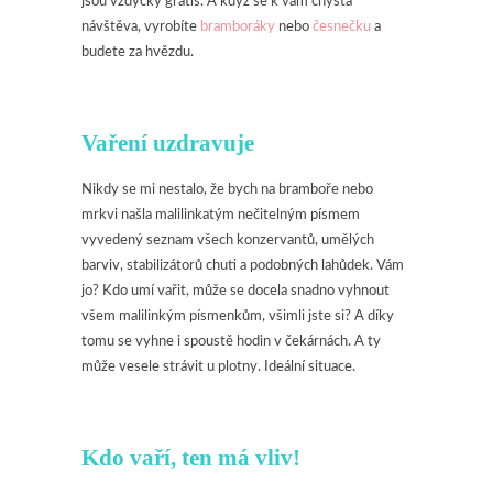
jsou vždycky grátis. A když se k vám chystá
návštěva, vyrobíte
bramboráky
nebo
česnečku
a
budete za hvězdu.
Vaření uzdravuje
Nikdy se mi nestalo, že bych na bramboře nebo
mrkvi našla malilinkatým nečitelným písmem
vyvedený seznam všech konzervantů, umělých
barviv, stabilizátorů chuti a podobných lahůdek. Vám
jo? Kdo umí vařit, může se docela snadno vyhnout
všem malilinkým písmenkům, všimli jste si? A díky
tomu se vyhne i spoustě hodin v čekárnách. A ty
může vesele strávit u plotny. Ideální situace.
Kdo vaří, ten má vliv!