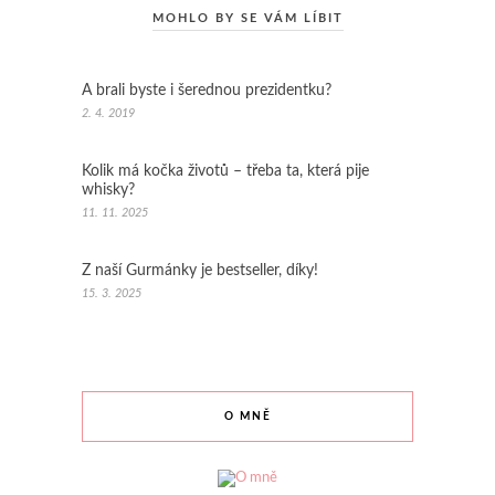
MOHLO BY SE VÁM LÍBIT
A brali byste i šerednou prezidentku?
2. 4. 2019
Kolik má kočka životů – třeba ta, která pije
whisky?
11. 11. 2025
Z naší Gurmánky je bestseller, díky!
15. 3. 2025
O MNĚ