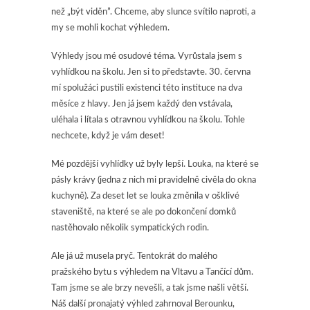
než „být viděn”. Chceme, aby slunce svítilo naproti, a
my se mohli kochat výhledem.
Výhledy jsou mé osudové téma. Vyrůstala jsem s
vyhlídkou na školu. Jen si to představte. 30. června
mí spolužáci pustili existenci této instituce na dva
měsíce z hlavy. Jen já jsem každý den vstávala,
uléhala i lítala s otravnou vyhlídkou na školu. Tohle
nechcete, když je vám deset!
Mé pozdější vyhlídky už byly lepší. Louka, na které se
pásly krávy (jedna z nich mi pravidelně civěla do okna
kuchyně). Za deset let se louka změnila v ošklivé
staveniště, na které se ale po dokončení domků
nastěhovalo několik sympatických rodin.
Ale já už musela pryč. Tentokrát do malého
pražského bytu s výhledem na Vltavu a Tančící dům.
Tam jsme se ale brzy nevešli, a tak jsme našli větší.
Náš další pronajatý výhled zahrnoval Berounku,