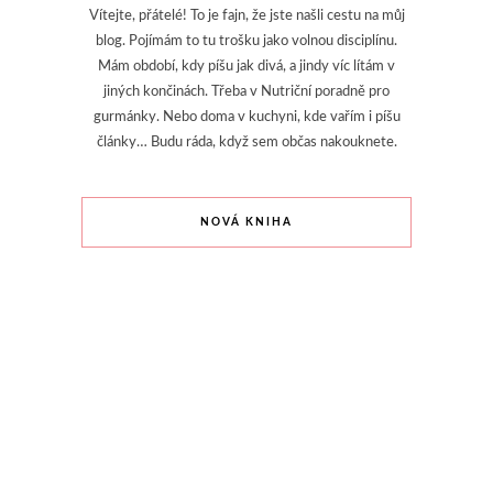
Vítejte, přátelé! To je fajn, že jste našli cestu na můj
blog. Pojímám to tu trošku jako volnou disciplínu.
Mám období, kdy píšu jak divá, a jindy víc lítám v
jiných končinách. Třeba v Nutriční poradně pro
gurmánky. Nebo doma v kuchyni, kde vařím i píšu
články… Budu ráda, když sem občas nakouknete.
NOVÁ KNIHA