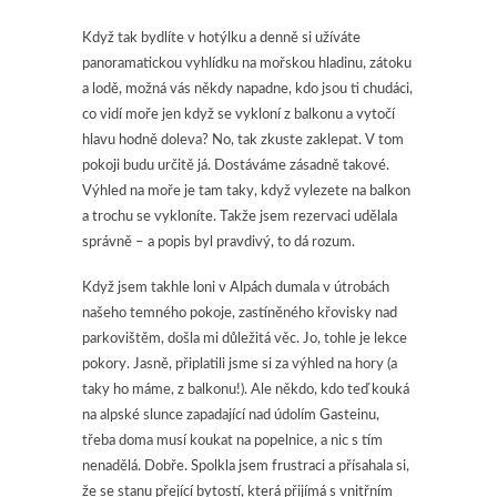
Když tak bydlíte v hotýlku a denně si užíváte
panoramatickou vyhlídku na mořskou hladinu, zátoku
a lodě, možná vás někdy napadne, kdo jsou ti chudáci,
co vidí moře jen když se vykloní z balkonu a vytočí
hlavu hodně doleva? No, tak zkuste zaklepat. V tom
pokoji budu určitě já. Dostáváme zásadně takové.
Výhled na moře je tam taky, když vylezete na balkon
a trochu se vykloníte. Takže jsem rezervaci udělala
správně – a popis byl pravdivý, to dá rozum.
Když jsem takhle loni v Alpách dumala v útrobách
našeho temného pokoje, zastíněného křovisky nad
parkovištěm, došla mi důležitá věc. Jo, tohle je lekce
pokory. Jasně, připlatili jsme si za výhled na hory (a
taky ho máme, z balkonu!). Ale někdo, kdo teď kouká
na alpské slunce zapadající nad údolím Gasteinu,
třeba doma musí koukat na popelnice, a nic s tím
nenadělá. Dobře. Spolkla jsem frustraci a přísahala si,
že se stanu přející bytostí, která přijímá s vnitřním