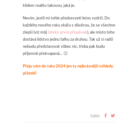
klidem realitu takovou, jaká je.
Nevím, jestli mi tohle předsevzetí letos vydrží. Do
každého nového roku skáču s důvěrou, že se všechno
zlepší (viz můj
loňský první příspěvek
), ale místo toho
dostává lidstvo jednu ťafku za druhou. Tak už si radši
nebudu představovat vůbec nic, třeba pak budu
příjemně překvapená… 🙂
Přeju vám do roku 2024 jen ty nejkrásnější výhledy,
přátelé!
Sdílet