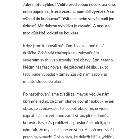
Jaký máte výhled? Vidíte před sebou něco krásného,
nebo popelnice, které včera zapomněli vyvézt? A co
výhled do budoucna? Těšíte se, nebo ve vás budí jen
úzkost? Mít dobrou vyhlídku je zásadní. A není ani
moc důležité, odkud se koukáte.
Když jsme kupovali náš dům, byla ve mně malá
dušička. Zchátralá chaloupka na zalesněném
severním svahu vzbuzovala jisté obavy. Stín, temno…
Něčím nás fascinovala, ale zároveň i děsila. Jak to
tady bude vypadat v zimě? Zasvítí nám aspoň na
minutu slunce do oken?
Po nastěhování jsme zjistili zajímavou věc. Je nám
upřímně jedno, že zimní slunce dovnitř nakoukne jen
občas ze zvědavosti. To, co potřebujeme, je vidět
naproti nám osvětlenou zářící stráň, plnou domů a
borovic. Baví nás prohlížet si prosluněné údolí, a je
nám fuk, že my sami jsme ve stínu. Aspoň není vidět
prach na oknech! Došlo nám, že důležitější je „vidět”,