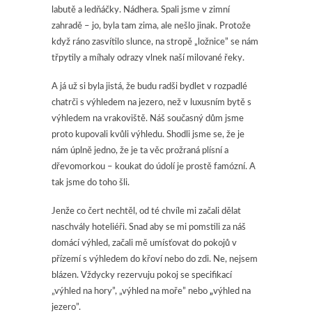
labutě a ledňáčky. Nádhera. Spali jsme v zimní
zahradě – jo, byla tam zima, ale nešlo jinak. Protože
když ráno zasvítilo slunce, na stropě „ložnice” se nám
třpytily a míhaly odrazy vlnek naší milované řeky.
A já už si byla jistá, že budu radši bydlet v rozpadlé
chatrči s výhledem na jezero, než v luxusním bytě s
výhledem na vrakoviště. Náš současný dům jsme
proto kupovali kvůli výhledu. Shodli jsme se, že je
nám úplně jedno, že je ta věc prožraná plísní a
dřevomorkou – koukat do údolí je prostě famózní. A
tak jsme do toho šli.
Jenže co čert nechtěl, od té chvíle mi začali dělat
naschvály hoteliéři. Snad aby se mi pomstili za náš
domácí výhled, začali mě umísťovat do pokojů v
přízemí s výhledem do křoví nebo do zdi. Ne, nejsem
blázen. Vždycky rezervuju pokoj se specifikací
„výhled na hory”, „výhled na moře” nebo
„
výhled na
jezero”.