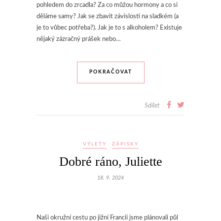
pohledem do zrcadla? Za co můžou hormony a co si
děláme samy? Jak se zbavit závislosti na sladkém (a
je to vůbec potřeba?). Jak je to s alkoholem? Existuje
nějaký zázračný prášek nebo…
POKRAČOVAT
Sdílet
VÝLETY
ZÁPISKY
Dobré ráno, Juliette
18. 9. 2024
Naši okružní cestu po jižní Francii jsme plánovali půl