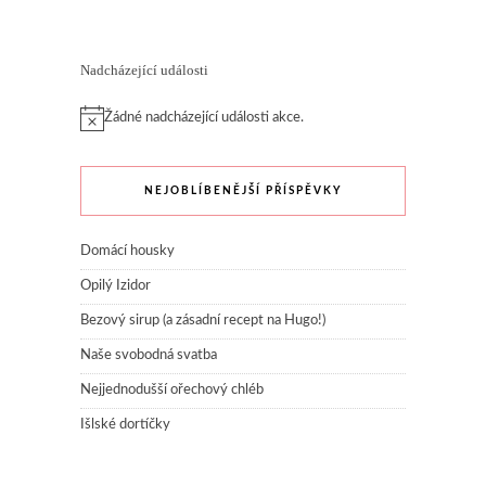
Nadcházející události
Žádné nadcházející události akce.
NEJOBLÍBENĚJŠÍ PŘÍSPĚVKY
Domácí housky
Opilý Izidor
Bezový sirup (a zásadní recept na Hugo!)
Naše svobodná svatba
Nejjednodušší ořechový chléb
Išlské dortíčky