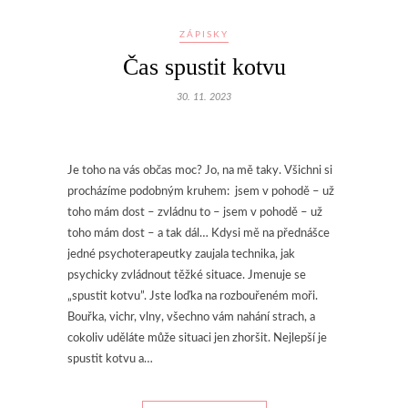
ZÁPISKY
Čas spustit kotvu
30. 11. 2023
Je toho na vás občas moc? Jo, na mě taky. Všichni si
procházíme podobným kruhem: jsem v pohodě – už
toho mám dost – zvládnu to – jsem v pohodě – už
toho mám dost – a tak dál… Kdysi mě na přednášce
jedné psychoterapeutky zaujala technika, jak
psychicky zvládnout těžké situace. Jmenuje se
„spustit kotvu”. Jste loďka na rozbouřeném moři.
Bouřka, vichr, vlny, všechno vám nahání strach, a
cokoliv uděláte může situaci jen zhoršit. Nejlepší je
spustit kotvu a…