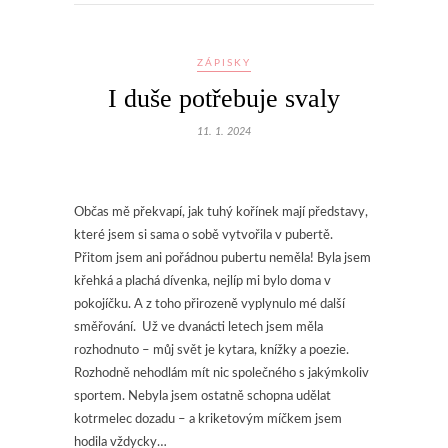
ZÁPISKY
I duše potřebuje svaly
11. 1. 2024
Občas mě překvapí, jak tuhý kořínek mají představy,
které jsem si sama o sobě vytvořila v pubertě.
Přitom jsem ani pořádnou pubertu neměla! Byla jsem
křehká a plachá dívenka, nejlíp mi bylo doma v
pokojíčku. A z toho přirozeně vyplynulo mé další
směřování. Už ve dvanácti letech jsem měla
rozhodnuto – můj svět je kytara, knížky a poezie.
Rozhodně nehodlám mít nic společného s jakýmkoliv
sportem. Nebyla jsem ostatně schopna udělat
kotrmelec dozadu – a kriketovým míčkem jsem
hodila vždycky…