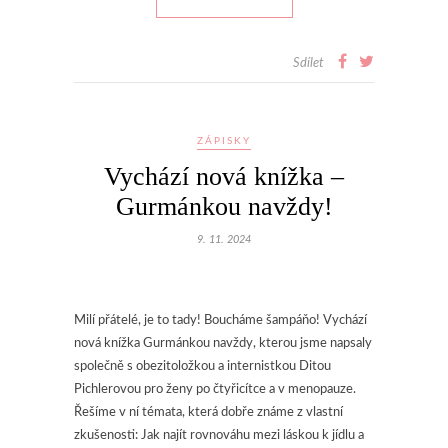
Sdílet
ZÁPISKY
Vychází nová knížka –
Gurmánkou navždy!
9. 11. 2024
Milí přátelé, je to tady! Boucháme šampáňo! Vychází
nová knížka Gurmánkou navždy, kterou jsme napsaly
společně s obezitoložkou a internistkou Ditou
Pichlerovou pro ženy po čtyřicítce a v menopauze.
Řešíme v ní témata, která dobře známe z vlastní
zkušenosti: Jak najít rovnováhu mezi láskou k jídlu a