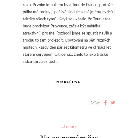
roku. Prvním impulsem byla Tour de France, protože
půlka mé rodiny ji pečlivě sleduje a zná jména jezdců i
taktiky všech týmů! Když se ukázalo, že Tour letos
bude procházet Provence, začala být nabídka
atraktivní i pro mě. Rozhodli jsme se spustit na Jih a
trochu to tam projezdit. Ubytování na pěti různých
místech, každý den pár set kilometrů ve čtrnáct let
starém červeném Citroenu… znělo to jako trošku
riskantní záležitost.…
POKRAČOVAT
Sdílet
ZÁPISKY