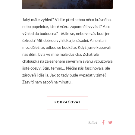
Jaký máte výhled? Vidíte před sebou něco krásného,
nebo popelnice, které včera zapomněli vyvézt? A co
výhled do budoucna? Těšíte se, nebo ve vás budí jen
úzkost? Mít dobrou vyhlídku je zásadní. A není ani
moc důležité, odkud se koukáte. Když jsme kupovali
náš dům, byla ve mně malá dušička. Zchátralá
chaloupka na zalesněném severním svahu vzbuzovala
jisté obavy. Stín, temno… Něčím nás fascinovala, ale
zároveň i děsila. Jak to tady bude vypadat v zimě?
Zasvítí nám aspoň na minutu…
POKRAČOVAT
Sdílet