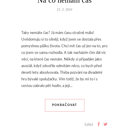
Na co nemám čas
15. 2. 2024
Taky nemáte čas? Já mám času strašně málo!
Uvědomuju si to silněji, když jsem se dostala přes
pomyslnou půlku života. Chci mít čas už jen na to, pro
co jsem se sama rozhodla. A tak nacházím čím dál víc
věcí, na které čas nemám. Někdy si připadám jako
asociál, když zdvořile odmítám něco, co bych před
deseti lety absolvovala. Třeba pozvání na divadelní
hru bývalé spolužačky. Vím totiž, že by mi to i s
cestou zabralo pět hodin, a její…
POKRAČOVAT
Sdílet