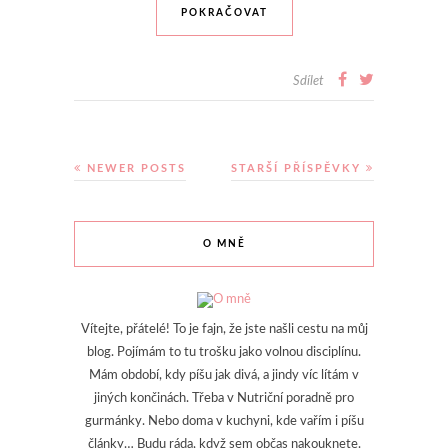
POKRAČOVAT
Sdílet
NEWER POSTS
STARŠÍ PŘÍSPĚVKY
O MNĚ
Vítejte, přátelé! To je fajn, že jste našli cestu na můj
blog. Pojímám to tu trošku jako volnou disciplínu.
Mám období, kdy píšu jak divá, a jindy víc lítám v
jiných končinách. Třeba v Nutriční poradně pro
gurmánky. Nebo doma v kuchyni, kde vařím i píšu
články… Budu ráda, když sem občas nakouknete.