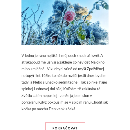
V lednu je ráno nejtišší I můj dech snad ruší svět A
strakapoud mě uslyší a zaklepe co nevidět Na okno
mlhou mléčné V kuchyni vůně od myší Zpožděnej
netopýří let Těžko to někdo rozliší jestli dnes bydlím
tady já Nebo slunéčko sedmitečné Tak spinkej hajej
spinkej Lednovej dni bílej Kolíbám tě zaklínám tě
Světlo zatím neposílej Jenže já jsem slon v
porcelánu Když pokouším se v spícím ránu Chodit jak
kočka po mechu Den venku čeká…
POKRAČOVAT