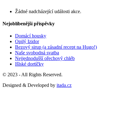
Žádné nadcházející události akce.
Nejoblíbenější příspěvky
Domácí housky
Opilý Izidor
Bezový sirup (a zásadní recept na Hugo!)
Naše svobodná svatba
Nejjednodušší ořechový chléb
Išlské dortíčky
© 2023 - All Rights Reserved.
Designed & Developed by
itada.cz