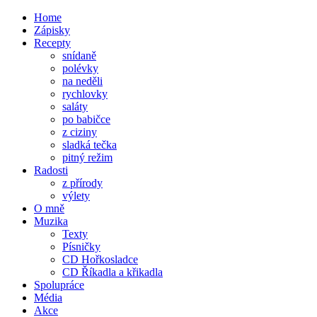
Home
Zápisky
Recepty
snídaně
polévky
na neděli
rychlovky
saláty
po babičce
z ciziny
sladká tečka
pitný režim
Radosti
z přírody
výlety
O mně
Muzika
Texty
Písničky
CD Hořkosladce
CD Říkadla a křikadla
Spolupráce
Média
Akce