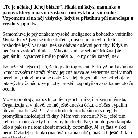
„To je nějakej tichej blázen”, říkala mi kdysi maminka o
pánovi, který u nás na zastávce cosi vykládal sám sobě.
Vzpomenu si na něj vždycky, když se přistihnu při monologu u
regálu s jogurty.
Samomluva je prý znakem vysoké inteligence a bohatého vnitřního
života. Když jsem se tohle dočetla, dost se mi ulevilo. Je to
rozhodně lepší varianta, než se obávat duševní poruchy. Když mi
nedávno vyskočil titulek „Mluvíte sami se sebou? Možná jste
geniální!”, vysloveně mě to potěšilo. To by chtěl každý, ne?
Bohužel si nejsem jistá, že to platí stoprocentně. Když potkávám na
Smíchovském nádraží týpky, jejichž hlava se evidentně topí v moři
pervitinu, mluví pro sebe o sto šest. Jejich genialita se pohybuje v
takových výšinách, že ji coby prostá hospodyňka zkrátka nedokážu
ocenit.
Moje monology, narozdíl od těch jejich, mívají přízemní témata.
Organizuju si v hlavě, co mě ještě dneska čeká, a občas vypálím
úlevné „na to kašlu!”. V obchodech procházím mezi regály a
promýšlím následující tři dny. Mám vzít smetanu? Ne, ještě tam
kelímek mám. Ale ty hrušky by to chtělo. Ne, minule jsem koupila
kilo a pak se na tom akorát množily octomilky. Jé, rajčata v akci,
beru! Ovládej se blbko (nadávám sama sobě), máš jich ještě tři kila