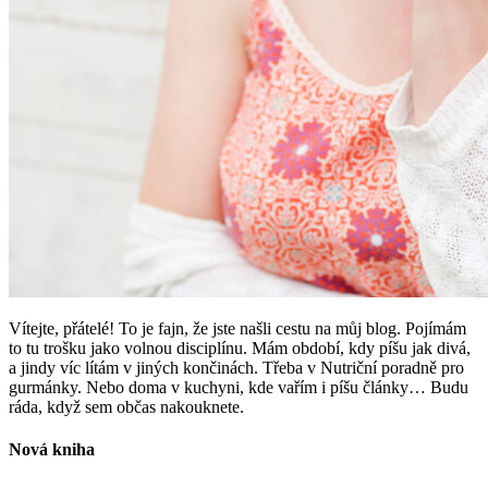
Vítejte, přátelé! To je fajn, že jste našli cestu na můj blog. Pojímám
to tu trošku jako volnou disciplínu. Mám období, kdy píšu jak divá,
a jindy víc lítám v jiných končinách. Třeba v Nutriční poradně pro
gurmánky. Nebo doma v kuchyni, kde vařím i píšu články… Budu
ráda, když sem občas nakouknete.
Nová kniha