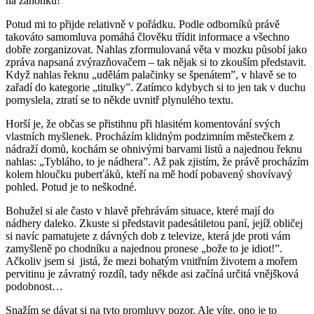
na záhonku!
Potud mi to přijde relativně v pořádku. Podle odborníků právě
takováto samomluva pomáhá člověku třídit informace a všechno
dobře zorganizovat. Nahlas zformulovaná věta v mozku působí jako
zpráva napsaná zvýrazňovačem – tak nějak si to zkouším představit.
Když nahlas řeknu „udělám palačinky se špenátem”, v hlavě se to
zařadí do kategorie „titulky”. Zatímco kdybych si to jen tak v duchu
pomyslela, ztratí se to někde uvnitř plynulého textu.
Horší je, že občas se přistihnu při hlasitém komentování svých
vlastních myšlenek. Procházím klidným podzimním městečkem z
nádraží domů, kochám se ohnivými barvami listů a najednou řeknu
nahlas: „Tybláho, to je nádhera”. Až pak zjistím, že právě procházím
kolem hloučku puberťáků, kteří na mě hodí pobavený shovívavý
pohled. Potud je to neškodné.
Bohužel si ale často v hlavě přehrávám situace, které mají do
nádhery daleko. Zkuste si představit padesátiletou paní, jejíž obličej
si navíc pamatujete z dávných dob z televize, která jde proti vám
zamyšleně po chodníku a najednou pronese „bože to je idiot!”.
Ačkoliv jsem si jistá, že mezi bohatým vnitřním životem a mořem
pervitinu je závratný rozdíl, tady někde asi začíná určitá vnějšková
podobnost…
Snažím se dávat si na tyto promluvy pozor. Ale víte, ono je to