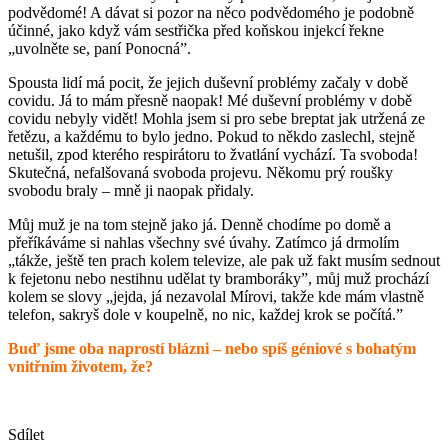
podvědomé! A dávat si pozor na něco podvědomého je podobně
účinné, jako když vám sestřička před koňskou injekcí řekne
„uvolněte se, paní Ponocná”.
Spousta lidí má pocit, že jejich duševní problémy začaly v době
covidu. Já to mám přesně naopak! Mé duševní problémy v době
covidu nebyly vidět! Mohla jsem si pro sebe breptat jak utržená ze
řetězu, a každému to bylo jedno. Pokud to někdo zaslechl, stejně
netušil, zpod kterého respirátoru to žvatlání vychází. Ta svoboda!
Skutečná, nefalšovaná svoboda projevu. Někomu prý roušky
svobodu braly – mně ji naopak přidaly.
Můj muž je na tom stejně jako já. Denně chodíme po domě a
přeříkáváme si nahlas všechny své úvahy. Zatímco já drmolím
„tákže, ještě ten prach kolem televize, ale pak už fakt musím sednout
k fejetonu nebo nestihnu udělat ty bramboráky”, můj muž prochází
kolem se slovy „jejda, já nezavolal Mírovi, takže kde mám vlastně
telefon, sakryš dole v koupelně, no nic, každej krok se počítá.”
Buď jsme oba naprostí blázni – nebo spíš géniové s bohatým
vnitřním životem, že?
Sdílet